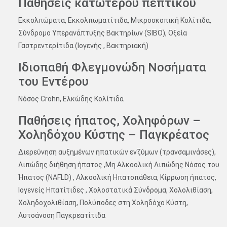
Παθήσεις κατώτερου πεπτικού
Εκκολπώματα, Εκκολπωματίτιδα, Μικροσκοπική Κολίτιδα,
Σύνδρομο Υπερανάπτυξης Βακτηρίων (SIBO), Οξεία
Γαστρεντερίτιδα (Ιογενής , Βακτηριακή)
Ιδιοπαθή Φλεγμονώδη Νοσήματα
του Εντέρου
Νόσος Crohn, Ελκώδης Κολίτιδα
Παθήσεις ήπατος, Χοληφόρων –
Χοληδόχου Κύστης – Παγκρέατος
Διερεύνηση αυξημένων ηπατικών ενζύμων (τρανσαμινάσες),
Λιπώδης διήθηση ήπατος ,Μη Αλκοολική Λιπώδης Νόσος του
Ήπατος (NAFLD) , Αλκοολική Ηπατοπάθεια, Κίρρωση ήπατος,
Ιογενείς Ηπατίτιδες , Χολοστατικά Σύνδρομα, Χολολιθίαση,
Χοληδοχολιθίαση, Πολύποδες στη Χοληδόχο Κύστη,
Αυτοάνοση Παγκρεατίτιδα